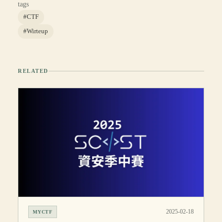
tags
#CTF
#Wirteup
RELATED
2025-02-18
MYCTF