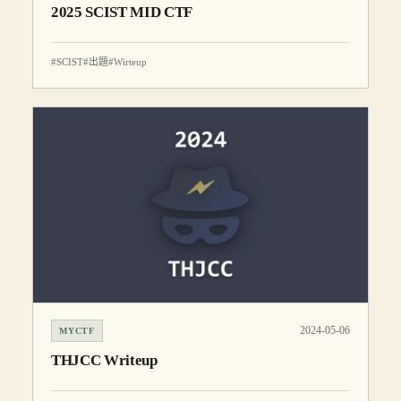
2025 SCIST MID CTF
#SCIST
#出題
#Wirteup
2024-05-06
MYCTF
THJCC Writeup