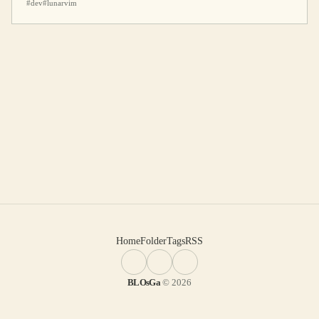
#dev
#lunarvim
Home
Folder
Tags
RSS
BLOsGa
© 2026